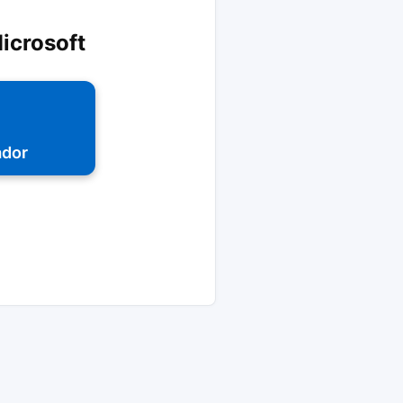
icrosoft
ador